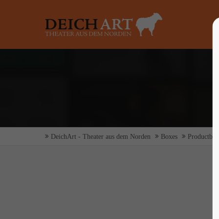
Login
Supp
Benutzername
Lorem ip
2
Passwort
DeichArt - Theater aus dem Norden
Boxes
Productbo
Anmelden
We offer 
Mon - F
Register
|
Lost your password?