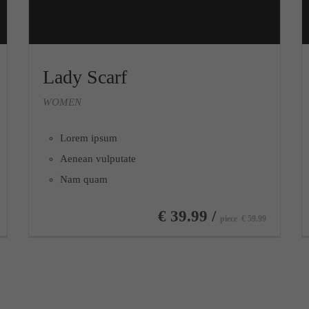
Lady Scarf
WOMEN
Lorem ipsum
Aenean vulputate
Nam quam
€ 39.99 /
piece
€ 59.99