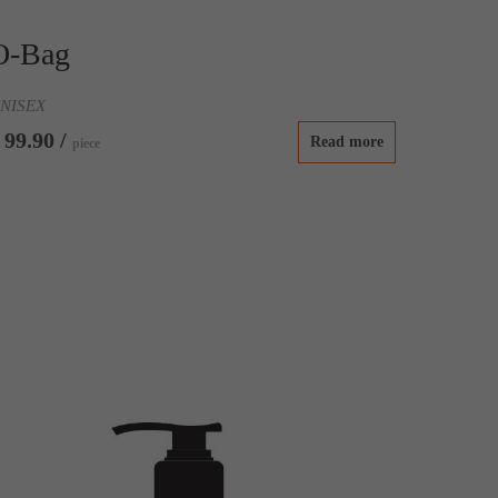
O-Bag
NISEX
 99.90 /
Read more
piece