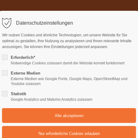
Home
Über uns
Termi
ort
Get in touch
Datenschutzeinstellungen
sum dolor sit amet:
Cybersteel Inc.
Wir nutzen Cookies und ähnliche Technologien, um unsere Website für Sie
376-293 City Road, Suite 600
optimal zu gestalten, Ihre Nutzung zu analysieren und Ihnen relevante Inhalte
San Francisco, CA 94102
anzuzeigen. Sie können Ihre Einstellungen jederzeit anpassen.
Erforderlich*
4h
Notwendige Cookies zulassen damit die Website korrekt funktioniert
Have any questions?
/ 365days
+44 1234 567 890
Externe Medien
Externe Medien wie Google Fonts, Google Maps, OpenStreetMap und
Drop us a line
Youtube zulassen
x
info@yourdomain.com
Statistik
support for our customers
Google Analytics und Matomo Analytics zulassen
ri 8:00am - 5:00pm
(GMT +1)
Boxes