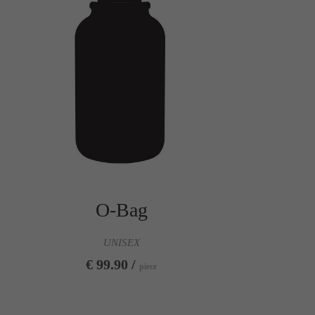
O-Bag
UNISEX
€ 99.90 /
piece