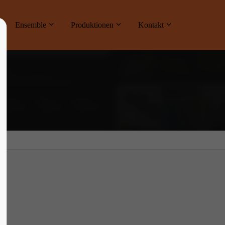
ne
Ensemble
Produktionen
Kontakt
About us
Lorem ipsum dolor sit amet, consectetuer
adipiscing elit.
Aenean commodo ligula eget dolor. Aenean
massa. Cum sociis natoque penatibus et
magnis dis parturient montes, nascetur
ridiculus mus. Donec quam felis, ultricies
nec.