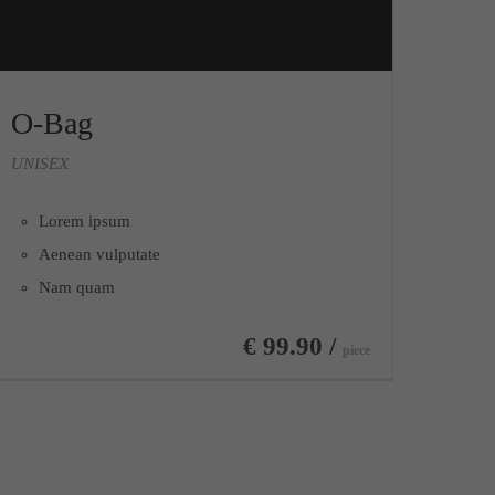
O-Bag
UNISEX
Lorem ipsum
Aenean vulputate
Nam quam
€ 99.90 /
piece