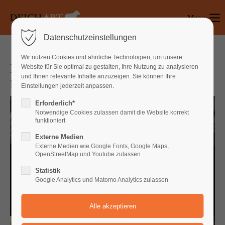
Menu
Login
Datenschutzeinstellungen
Benutzername
Wir nutzen Cookies und ähnliche Technologien, um unsere
BABYLON KIEL
Website für Sie optimal zu gestalten, Ihre Nutzung zu analysieren
und Ihnen relevante Inhalte anzuzeigen. Sie können Ihre
Ins Herz der Finsternis von Jens Raschke
Einstellungen jederzeit anpassen.
Passwort
Erforderlich*
Notwendige Cookies zulassen damit die Website korrekt
funktioniert
Externe Medien
Anmelden
Externe Medien wie Google Fonts, Google Maps,
OpenStreetMap und Youtube zulassen
Register
|
Lost your password?
Statistik
Google Analytics und Matomo Analytics zulassen
Support
Lorem ipsum dolor sit amet: