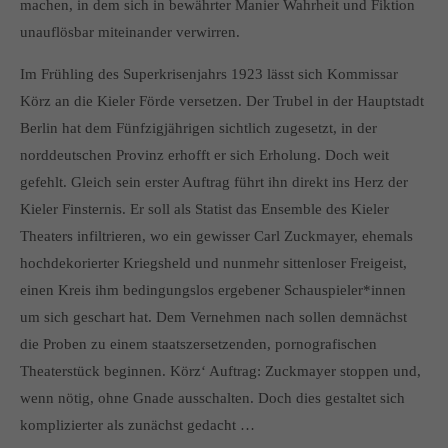
machen, in dem sich in bewährter Manier Wahrheit und Fiktion
About us
unauflösbar miteinander verwirren.
Lorem ipsum dolor sit amet, consectetuer adipiscing elit.
Im Frühling des Superkrisenjahrs 1923 lässt sich Kommissar
Körz an die Kieler Förde versetzen. Der Trubel in der Hauptstadt
Aenean commodo ligula eget dolor. Aenean massa. Cum
Berlin hat dem Fünfzigjährigen sichtlich zugesetzt, in der
sociis natoque penatibus et magnis dis parturient montes,
nascetur ridiculus mus. Donec quam felis, ultricies nec.
norddeutschen Provinz erhofft er sich Erholung. Doch weit
gefehlt. Gleich sein erster Auftrag führt ihn direkt ins Herz der
Kieler Finsternis. Er soll als Statist das Ensemble des Kieler
Theaters infiltrieren, wo ein gewisser Carl Zuckmayer, ehemals
hochdekorierter Kriegsheld und nunmehr sittenloser Freigeist,
einen Kreis ihm bedingungslos ergebener Schauspieler*innen
um sich geschart hat. Dem Vernehmen nach sollen demnächst
die Proben zu einem staatszersetzenden, pornografischen
Theaterstück beginnen. Körz‘ Auftrag: Zuckmayer stoppen und,
wenn nötig, ohne Gnade ausschalten. Doch dies gestaltet sich
komplizierter als zunächst gedacht …