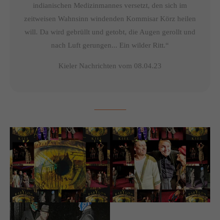
indianischen Medizinmannes versetzt, den sich im
zeitweisen Wahnsinn windenden Kommisar Körz heilen
will. Da wird gebrüllt und getobt, die Augen gerollt und
nach Luft gerungen... Ein wilder Ritt.“
Kieler Nachrichten vom 08.04.23