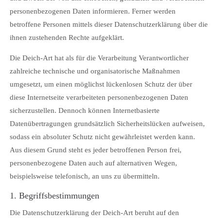
personenbezogenen Daten informieren. Ferner werden
About us
betroffene Personen mittels dieser Datenschutzerklärung über die
Lorem ipsum dolor sit amet, consectetuer adipiscing elit.
ihnen zustehenden Rechte aufgeklärt.
Aenean commodo ligula eget dolor. Aenean massa. Cum
Die Deich-Art hat als für die Verarbeitung Verantwortlicher
sociis natoque penatibus et magnis dis parturient montes,
zahlreiche technische und organisatorische Maßnahmen
nascetur ridiculus mus. Donec quam felis, ultricies nec.
umgesetzt, um einen möglichst lückenlosen Schutz der über
diese Internetseite verarbeiteten personenbezogenen Daten
sicherzustellen. Dennoch können Internetbasierte
Datenübertragungen grundsätzlich Sicherheitslücken aufweisen,
sodass ein absoluter Schutz nicht gewährleistet werden kann.
Aus diesem Grund steht es jeder betroffenen Person frei,
personenbezogene Daten auch auf alternativen Wegen,
beispielsweise telefonisch, an uns zu übermitteln.
1. Begriffsbestimmungen
Die Datenschutzerklärung der Deich-Art beruht auf den