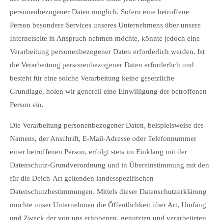
personenbezogener Daten möglich. Sofern eine betroffene
24h
/ 365days
Person besondere Services unseres Unternehmens über unsere
Internetseite in Anspruch nehmen möchte, könnte jedoch eine
Verarbeitung personenbezogener Daten erforderlich werden. Ist
die Verarbeitung personenbezogener Daten erforderlich und
We offer support for our customers
Mon - Fri 8:00am - 5:00pm
(GMT +1)
besteht für eine solche Verarbeitung keine gesetzliche
Grundlage, holen wir generell eine Einwilligung der betroffenen
Get in touch
Person ein.
Cybersteel Inc.
Die Verarbeitung personenbezogener Daten, beispielsweise des
376-293 City Road, Suite 600
San Francisco, CA 94102
Namens, der Anschrift, E-Mail-Adresse oder Telefonnummer
einer betroffenen Person, erfolgt stets im Einklang mit der
Datenschutz-Grundverordnung und in Übereinstimmung mit den
Have any questions?
für die Deich-Art geltenden landesspezifischen
+44 1234 567 890
Datenschutzbestimmungen. Mittels dieser Datenschutzerklärung
Drop us a line
möchte unser Unternehmen die Öffentlichkeit über Art, Umfang
info@yourdomain.com
und Zweck der von uns erhobenen, genutzten und verarbeiteten