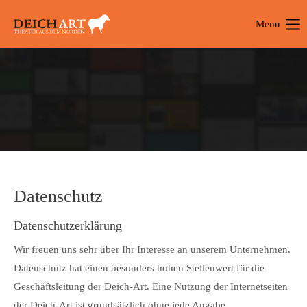
Menu
Login
Benutzername
Passwort
Datenschutz
Anmelden
Datenschutzerklärung
Register
|
Lost your password?
Wir freuen uns sehr über Ihr Interesse an unserem Unternehmen.
Support
Datenschutz hat einen besonders hohen Stellenwert für die
Lorem ipsum dolor sit amet:
Geschäftsleitung der Deich-Art. Eine Nutzung der Internetseiten
der Deich-Art ist grundsätzlich ohne jede Angabe