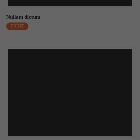
About us
Nullam dictum
Lorem ipsum dolor sit amet, consectetuer adipiscing elit.
PRINT
Aenean commodo ligula eget dolor. Aenean massa. Cum
sociis natoque penatibus et magnis dis parturient montes,
nascetur ridiculus mus. Donec quam felis, ultricies nec.