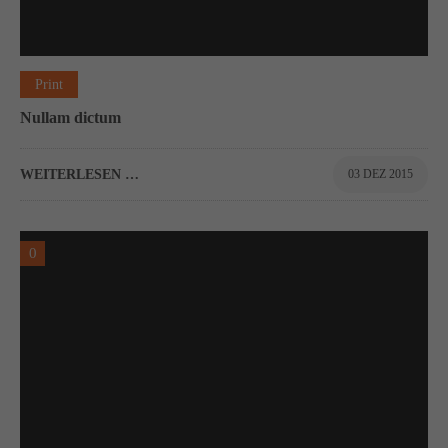
About us
Lorem ipsum dolor sit amet, consectetuer adipiscing elit.
Print
Aenean commodo ligula eget dolor. Aenean massa. Cum
Nullam dictum
sociis natoque penatibus et magnis dis parturient montes,
nascetur ridiculus mus. Donec quam felis, ultricies nec.
WEITERLESEN …
03 DEZ 2015
0