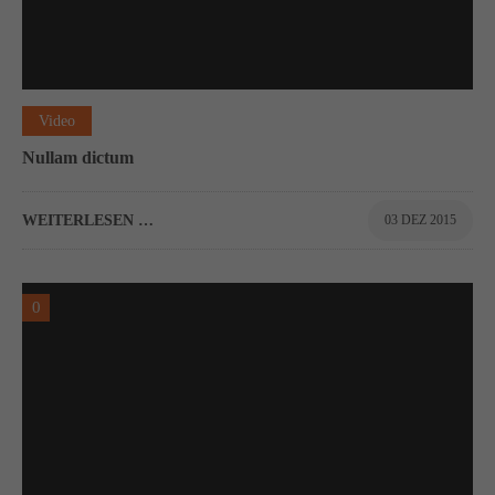
Video
Nullam dictum
WEITERLESEN …
03 DEZ 2015
0