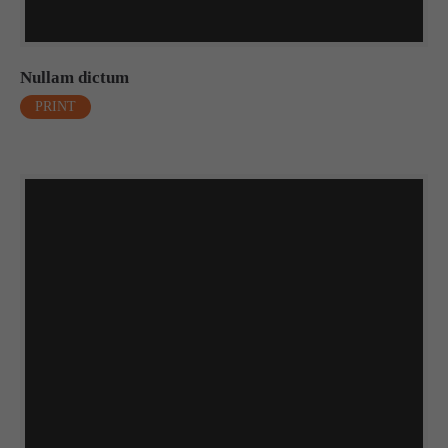
About us
Lorem ipsum dolor sit amet, consectetuer adipiscing elit.
Nullam dictum
PRINT
Aenean commodo ligula eget dolor. Aenean massa. Cum
sociis natoque penatibus et magnis dis parturient montes,
nascetur ridiculus mus. Donec quam felis, ultricies nec.