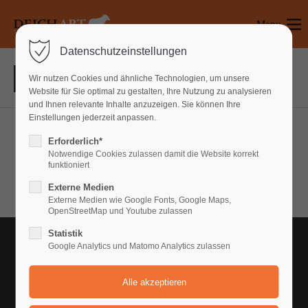
Menu
Login
Datenschutzeinstellungen
Benutzername
Wir nutzen Cookies und ähnliche Technologien, um unsere
Website für Sie optimal zu gestalten, Ihre Nutzung zu analysieren
und Ihnen relevante Inhalte anzuzeigen. Sie können Ihre
Einstellungen jederzeit anpassen.
Passwort
Aenean
Erforderlich*
Notwendige Cookies zulassen damit die Website korrekt
Lorem ipsum dolor sit amet, consectetuer adipiscing elit.
funktioniert
Aenean commodo ligula eget dolor. Aenean massa.
Externe Medien
Anmelden
Externe Medien wie Google Fonts, Google Maps,
OpenStreetMap und Youtube zulassen
Register
|
Lost your password?
Statistik
Google Analytics und Matomo Analytics zulassen
Support
Lorem ipsum dolor sit amet: