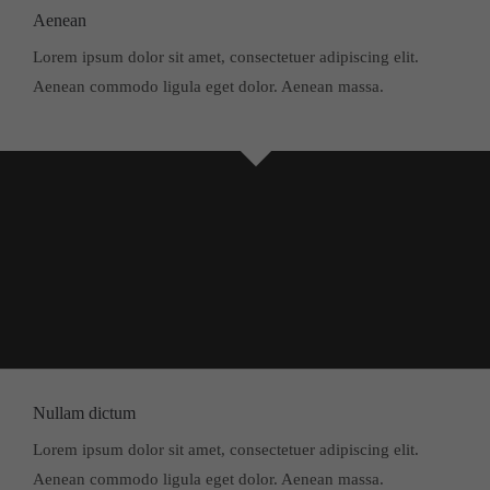
Aenean
About us
Lorem ipsum dolor sit amet, consectetuer adipiscing elit.
Lorem ipsum dolor sit amet, consectetuer adipiscing elit.
Aenean commodo ligula eget dolor. Aenean massa.
Aenean commodo ligula eget dolor. Aenean massa. Cum
sociis natoque penatibus et magnis dis parturient montes,
nascetur ridiculus mus. Donec quam felis, ultricies nec.
Nullam dictum
Lorem ipsum dolor sit amet, consectetuer adipiscing elit.
Aenean commodo ligula eget dolor. Aenean massa.