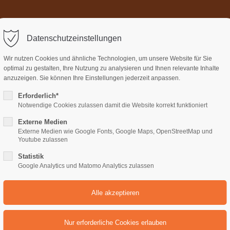
Home
Über uns
Termi
ort
Get in touch
Datenschutzeinstellungen
sum dolor sit amet:
Cybersteel Inc.
Wir nutzen Cookies und ähnliche Technologien, um unsere Website für Sie
376-293 City Road, Suite 600
optimal zu gestalten, Ihre Nutzung zu analysieren und Ihnen relevante Inhalte
San Francisco, CA 94102
anzuzeigen. Sie können Ihre Einstellungen jederzeit anpassen.
Erforderlich*
4h
Notwendige Cookies zulassen damit die Website korrekt funktioniert
Have any questions?
/ 365days
+44 1234 567 890
Externe Medien
Externe Medien wie Google Fonts, Google Maps, OpenStreetMap und
Drop us a line
Youtube zulassen
info@yourdomain.com
Statistik
support for our customers
Google Analytics und Matomo Analytics zulassen
ri 8:00am - 5:00pm
(GMT +1)
e: 0)