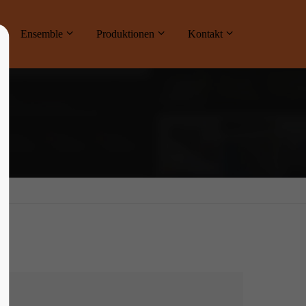
ne
Ensemble
Produktionen
Kontakt
About us
Lorem ipsum dolor sit amet, consectetuer
adipiscing elit.
Aenean commodo ligula eget dolor. Aenean
massa. Cum sociis natoque penatibus et
magnis dis parturient montes, nascetur
ridiculus mus. Donec quam felis, ultricies
nec.