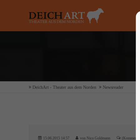
Login
Supp
Benutzername
Lorem ip
2
Passwort
DeichArt - Theater aus dem Norden
Newsreader
Anmelden
We offer 
Mon - F
Register
|
Lost your password?
15.06.2015 14:57
von Nico Goldmann
(Kommentar