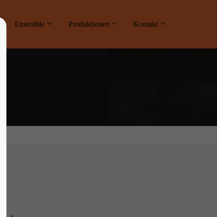
ne
Ensemble
Produktionen
Kontakt
About us
Lorem ipsum dolor sit amet, consectetuer
adipiscing elit.
Aenean commodo ligula eget dolor. Aenean
massa. Cum sociis natoque penatibus et
magnis dis parturient montes, nascetur
ridiculus mus. Donec quam felis, ultricies
nec.