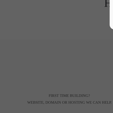
H
FIRST TIME BUILDING?
WEBSITE, DOMAIN OR HOSTING WE CAN HELP.