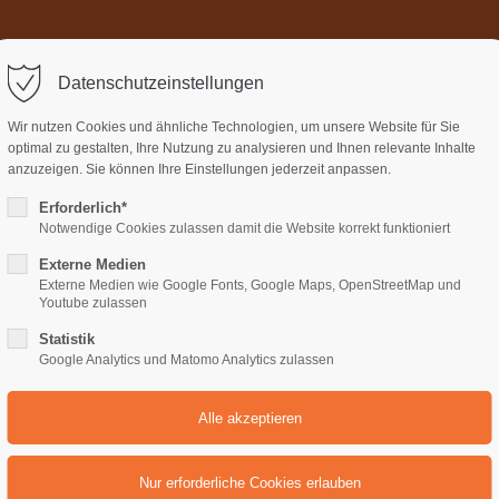
Home
Über uns
Termi
ort
Get in touch
Datenschutzeinstellungen
sum dolor sit amet:
Cybersteel Inc.
Wir nutzen Cookies und ähnliche Technologien, um unsere Website für Sie
376-293 City Road, Suite 600
optimal zu gestalten, Ihre Nutzung zu analysieren und Ihnen relevante Inhalte
San Francisco, CA 94102
anzuzeigen. Sie können Ihre Einstellungen jederzeit anpassen.
Erforderlich*
4h
Notwendige Cookies zulassen damit die Website korrekt funktioniert
Have any questions?
/ 365days
+44 1234 567 890
Externe Medien
Externe Medien wie Google Fonts, Google Maps, OpenStreetMap und
Drop us a line
Youtube zulassen
perlink (Lightbox-Video)
info@yourdomain.com
Statistik
support for our customers
Google Analytics und Matomo Analytics zulassen
ri 8:00am - 5:00pm
(GMT +1)
Link-Elements