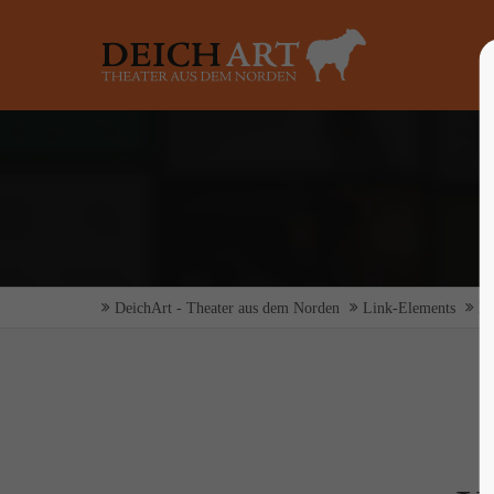
Login
Supp
Benutzername
Lorem ip
2
Passwort
DeichArt - Theater aus dem Norden
Link-Elements
Hy
Anmelden
We offer 
Mon - F
Register
|
Lost your password?