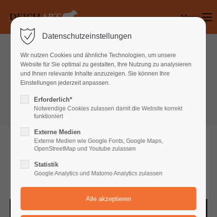
Menu
Login
Datenschutzeinstellungen
Benutzername
Wir nutzen Cookies und ähnliche Technologien, um unsere
Website für Sie optimal zu gestalten, Ihre Nutzung zu analysieren
Gallery & Video
und Ihnen relevante Inhalte anzuzeigen. Sie können Ihre
Einstellungen jederzeit anpassen.
Gallery
Passwort
Erforderlich*
Notwendige Cookies zulassen damit die Website korrekt
funktioniert
Externe Medien
Anmelden
Externe Medien wie Google Fonts, Google Maps,
OpenStreetMap und Youtube zulassen
CONTAO GALLERY
Register
|
Lost your password?
Statistik
Google Analytics und Matomo Analytics zulassen
Support
Lorem ipsum dolor sit amet: