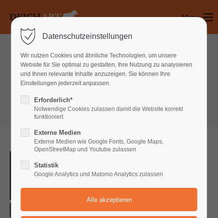
Menu
Login
Datenschutzeinstellungen
Benutzername
Wir nutzen Cookies und ähnliche Technologien, um unsere
Website für Sie optimal zu gestalten, Ihre Nutzung zu analysieren
Text & Images
und Ihnen relevante Inhalte anzuzeigen. Sie können Ihre
Einstellungen jederzeit anpassen.
Image
Passwort
Erforderlich*
Notwendige Cookies zulassen damit die Website korrekt
funktioniert
Externe Medien
Anmelden
Externe Medien wie Google Fonts, Google Maps,
OpenStreetMap und Youtube zulassen
Register
|
Lost your password?
Statistik
Google Analytics und Matomo Analytics zulassen
Support
Lorem ipsum dolor sit amet:
Content 800px (Responsive)