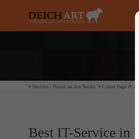
Login
Supp
Benutzername
Lorem ip
2
Passwort
DeichArt - Theater aus dem Norden
Content Pages II
Anmelden
We offer 
Mon - F
Register
|
Lost your password?
Best IT-Service in 