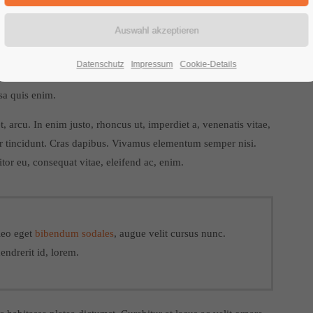
it.
Aenean commodo ligula eget dolor. Aenean massa. Cum
Datenschutz
Impressum
Cookie-Details
 nascetur ridiculus mus. Donec quam felis, ultricies nec,
sa quis enim.
t, arcu. In enim justo, rhoncus ut, imperdiet a, venenatis vitae,
er tincidunt. Cras dapibus. Vivamus elementum semper nisi.
itor eu, consequat vitae, eleifend ac, enim.
leo eget
bibendum sodales
, augue velit cursus nunc.
endrerit id, lorem.