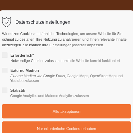
Home
Über uns
Termi
ort
Get in touch
Datenschutzeinstellungen
sum dolor sit amet:
Cybersteel Inc.
Wir nutzen Cookies und ähnliche Technologien, um unsere Website für Sie
376-293 City Road, Suite 600
optimal zu gestalten, Ihre Nutzung zu analysieren und Ihnen relevante Inhalte
San Francisco, CA 94102
anzuzeigen. Sie können Ihre Einstellungen jederzeit anpassen.
Erforderlich*
4h
Notwendige Cookies zulassen damit die Website korrekt funktioniert
Have any questions?
/ 365days
+44 1234 567 890
Externe Medien
Externe Medien wie Google Fonts, Google Maps, OpenStreetMap und
Drop us a line
Youtube zulassen
Content Page v6
info@yourdomain.com
Statistik
support for our customers
Google Analytics und Matomo Analytics zulassen
ri 8:00am - 5:00pm
(GMT +1)
Vienna