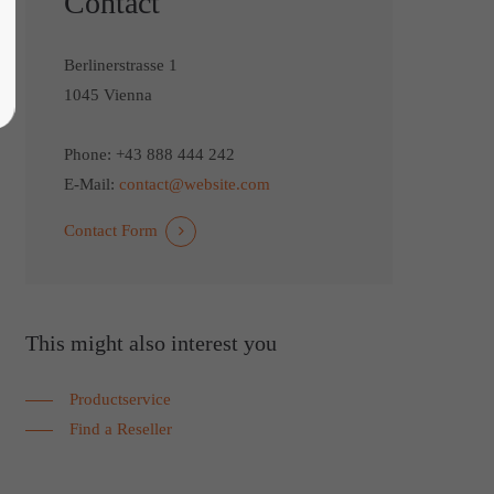
Contact
Berlinerstrasse 1
1045 Vienna
Phone: +43 888 444 242
E-Mail:
contact@website.com
Contact Form
This might also interest you
Productservice
Find a Reseller