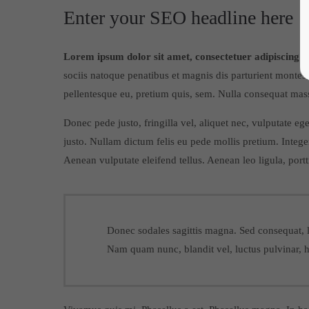
Enter your SEO headline here
Lorem ipsum dolor sit amet, consectetuer adipiscing el
sociis natoque penatibus et magnis dis parturient montes,
pellentesque eu, pretium quis, sem. Nulla consequat mas
Donec pede justo, fringilla vel, aliquet nec, vulputate ege
justo. Nullam dictum felis eu pede mollis pretium. Integ
Aenean vulputate eleifend tellus. Aenean leo ligula, portt
Donec sodales sagittis magna. Sed consequat, 
Nam quam nunc, blandit vel, luctus pulvinar, h