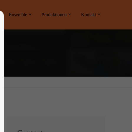
ne
Ensemble
Produktionen
Kontakt
About us
Lorem ipsum dolor sit amet, consectetuer
adipiscing elit.
Aenean commodo ligula eget dolor. Aenean
massa. Cum sociis natoque penatibus et
magnis dis parturient montes, nascetur
ridiculus mus. Donec quam felis, ultricies
nec.