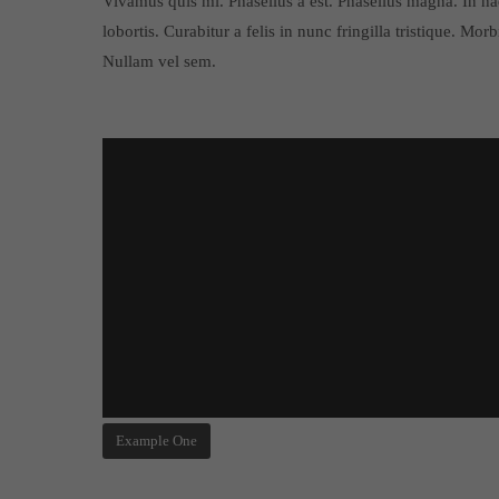
Vivamus quis mi. Phasellus a est. Phasellus magna. In hac
lobortis. Curabitur a felis in nunc fringilla tristique. Mor
Nullam vel sem.
Example One