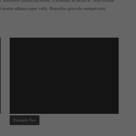
 habitasse platea dictumst. Curabitur at lacus ac velit ornare
bi mattis ullamcorper velit. Phasellus gravida semper nisi.
Example Two