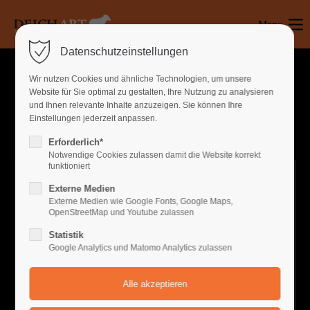
Menu
Login
Datenschutzeinstellungen
Benutzername
Wir nutzen Cookies und ähnliche Technologien, um unsere
Website für Sie optimal zu gestalten, Ihre Nutzung zu analysieren
und Ihnen relevante Inhalte anzuzeigen. Sie können Ihre
Einstellungen jederzeit anpassen.
Passwort
Erforderlich*
Notwendige Cookies zulassen damit die Website korrekt
funktioniert
Externe Medien
Anmelden
Externe Medien wie Google Fonts, Google Maps,
OpenStreetMap und Youtube zulassen
Register
|
Lost your password?
Statistik
Google Analytics und Matomo Analytics zulassen
Support
Lorem ipsum dolor sit amet: